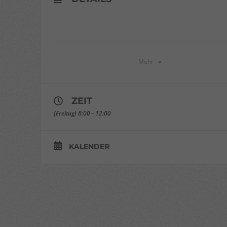
verbessern.
Personenbezogene Daten können verarbeitet
werden (z. B. IP-Adressen), z. B. für personalisierte Anzeigen
und Inhalte oder Anzeigen- und Inhaltsmessung.
Weitere
Informationen über die Verwendung Ihrer Daten finden Sie
in unserer
Datenschutzerklärung
.
Hier finden Sie eine Übersicht über alle verwendeten
Cookies. Sie können Ihre Einwilligung zu ganzen
Mehr
Kategorien geben oder sich weitere Informationen
anzeigen lassen und so nur bestimmte Cookies auswählen.
Alle akzeptieren
Speichern
ZEIT
(Freitag) 8:00 - 12:00
Nur essenzielle Cookies akzeptieren
Zurück
KALENDER
Datenschutzeinstellungen
Essenziell (1)
Essenzielle Cookies ermöglichen grundlegende Funktionen und
sind für die einwandfreie Funktion der Website erforderlich.
Cookie-Informationen anzeigen
powered by Borlabs Cookie