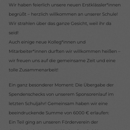
verbessern.
Personenbezogene Daten können verarbeitet
Wir haben feierlich unsere neuen Erstklässler*innen
werden (z. B. IP-Adressen), z. B. für personalisierte Anzeigen
und Inhalte oder Anzeigen- und Inhaltsmessung.
Weitere
begrüßt – herzlich willkommen an unserer Schule!
Informationen über die Verwendung Ihrer Daten finden Sie
in unserer
Datenschutzerklärung
.
Wir strahlen über das ganze Gesicht, weil ihr da
Hier finden Sie eine Übersicht über alle verwendeten
seid!
Cookies. Sie können Ihre Einwilligung zu ganzen
Kategorien geben oder sich weitere Informationen
Auch einige neue Kolleg*innen und
anzeigen lassen und so nur bestimmte Cookies auswählen.
Mitarbeiter*innen durften wir willkommen heißen –
Alle akzeptieren
Speichern
wir freuen uns auf die gemeinsame Zeit und eine
tolle Zusammenarbeit!
Nur essenzielle Cookies akzeptieren
Zurück
Ein ganz besonderer Moment: Die Übergabe der
Datenschutzeinstellungen
Spendenschecks von unserem Sponsorenlauf im
Essenziell (1)
letzten Schuljahr! Gemeinsam haben wir eine
Essenzielle Cookies ermöglichen grundlegende Funktionen und
sind für die einwandfreie Funktion der Website erforderlich.
beeindruckende Summe von 6000 € erlaufen:
Cookie-Informationen anzeigen
Ein Teil ging an unseren Förderverein der
powered by Borlabs Cookie