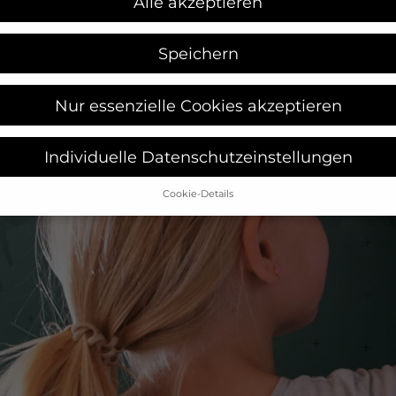
Alle akzeptieren
Speichern
Nur essenzielle Cookies akzeptieren
Individuelle Datenschutzeinstellungen
Cookie-Details
Datenschutzeinstellungen
Sie unter 16 Jahre alt sind und Ihre Zustimmung zu freiwilligen
sten geben möchten, müssen Sie Ihre Erziehungsberechtigten 
bnis bitten.
verwenden Cookies und andere Technologien auf unserer Websit
e von ihnen sind essenziell, während andere uns helfen, diese W
hre Erfahrung zu verbessern.
Personenbezogene Daten können
beitet werden (z. B. IP-Adressen), z. B. für personalisierte Anzeig
Inhalte oder Anzeigen- und Inhaltsmessung.
Weitere Informatio