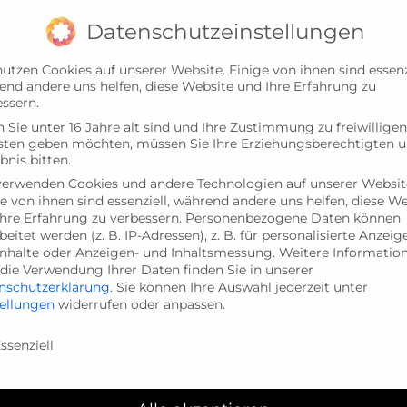
Datenschutzeinstellungen
utzen Cookies auf unserer Website. Einige von ihnen sind essenzi
end andere uns helfen, diese Website und Ihre Erfahrung zu
ssern.
Sie unter 16 Jahre alt sind und Ihre Zustimmung zu freiwilligen
sten geben möchten, müssen Sie Ihre Erziehungsberechtigten 
bnis bitten.
verwenden Cookies und andere Technologien auf unserer Websit
e von ihnen sind essenziell, während andere uns helfen, diese W
hre Erfahrung zu verbessern.
Personenbezogene Daten können
beitet werden (z. B. IP-Adressen), z. B. für personalisierte Anzeig
LE
BETREUUNG
ELTERN
NEUIGKEITEN
Inhalte oder Anzeigen- und Inhaltsmessung.
Weitere Informatio
die Verwendung Ihrer Daten finden Sie in unserer
nschutzerklärung
.
Sie können Ihre Auswahl jederzeit unter
tellungen
widerrufen oder anpassen.
nschutzeinstellungen
ssenziell