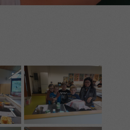
nnen
hlen.
Zurück