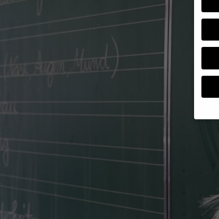
Wenn 
Dien
Erlau
Wir 
Einig
und I
verar
und 