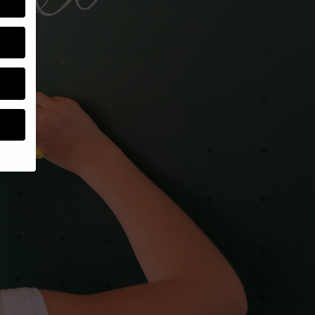
um
e.
ebsite
en
nen