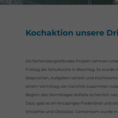
über 
Date
Hier 
Ihre
Info
Kochaktion unsere Dri
Al
Nu
Date
Ess
Als fächerübergreifendes Projekt nahmen unsere
Esse
Freitag die Schulküche in Beschlag. Es wurde
einw
besprochen, Aufgaben verteilt und Kochteams 
einem Vormittag vier Gerichte zusammen zuber
pow
Beginn des Vormittages duftete es herrlich nac
Dazu gab es ein knuspriges Fladenbrot und al
Smoothie und Obstsalat. Gemeinsam wurde i