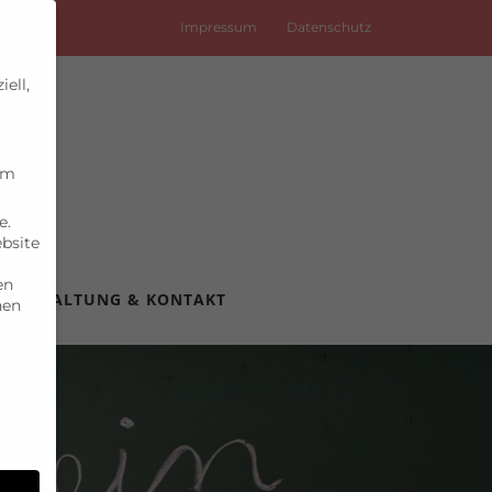
Impressum
Datenschutz
ell,
um
e.
ebsite
en
VERWALTUNG & KONTAKT
nen