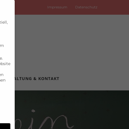
Impressum
Datenschutz
ell,
um
e.
ebsite
en
VERWALTUNG & KONTAKT
nen