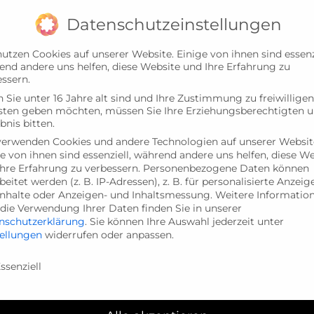
Datenschutzeinstellungen
utzen Cookies auf unserer Website. Einige von ihnen sind essenzi
end andere uns helfen, diese Website und Ihre Erfahrung zu
ssern.
Sie unter 16 Jahre alt sind und Ihre Zustimmung zu freiwilligen
sten geben möchten, müssen Sie Ihre Erziehungsberechtigten 
bnis bitten.
verwenden Cookies und andere Technologien auf unserer Websit
e von ihnen sind essenziell, während andere uns helfen, diese W
hre Erfahrung zu verbessern.
Personenbezogene Daten können
beitet werden (z. B. IP-Adressen), z. B. für personalisierte Anzeig
LE
BETREUUNG
ELTERN
NEUIGKEITEN
Inhalte oder Anzeigen- und Inhaltsmessung.
Weitere Informatio
die Verwendung Ihrer Daten finden Sie in unserer
nschutzerklärung
.
Sie können Ihre Auswahl jederzeit unter
tellungen
widerrufen oder anpassen.
nschutzeinstellungen
ssenziell